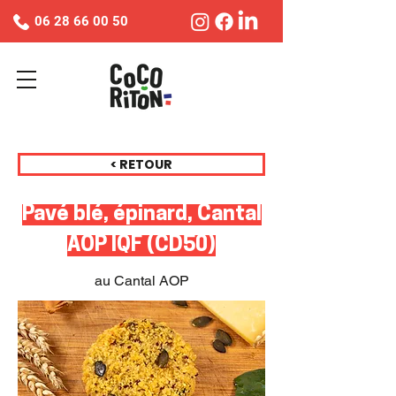
06 28 66 00 50
< RETOUR
Pavé blé, épinard, Cantal
AOP IQF (CD50)
au Cantal AOP