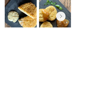
Précédent
Suivant
Nous
contacter
Mentions
légales
Cocoriton,
Ferme de la