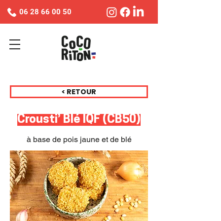
06 28 66 00 50
< RETOUR
Crousti’ Blé IQF (CB50)
à base de pois jaune et de blé