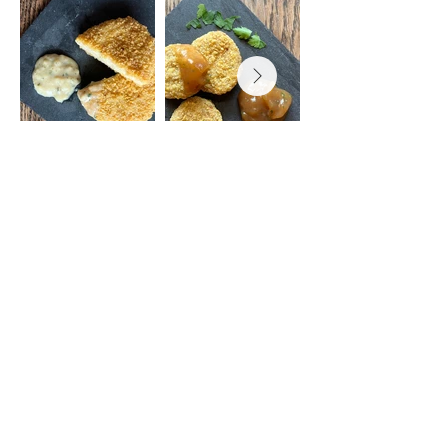
Précédent
Suivant
Nous
contacter
Mentions
légales
Cocoriton,
Ferme de la