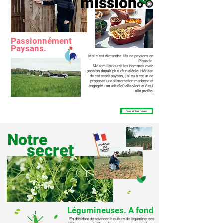
mission
Passionnément
Paysans.
Moi c'est Alexandre, fils de paysans en
Picardie.
Ma famille nourrit les hommes avec
passion
depuis plus d'un siècle
.
Héritier
de cet esprit paysan, j'ai eu à cœur de
proposer une alimentation moderne et
engagée :
on sait d'où elle vient et à qui
elle profite.
Voir notre ferme
Notre
secret
Légumineuses. A fond
En décidant de relancer la culture de légumineuses