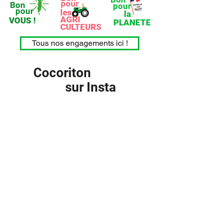
pour
Bon
pour
pour
les
la
AGRI
VOUS !
PLANETE
CULTEURS
Tous nos engagements ici !
Cocoriton
sur Insta