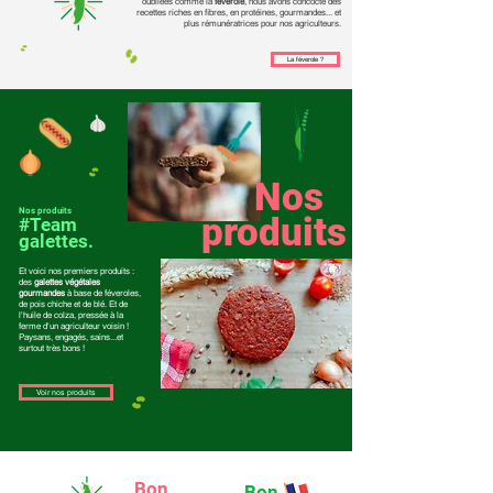
oubliées comme la
féverole
, nous avons concocté des
recettes riches en fibres, en protéines, gourmandes... et
plus rémunératrices pour nos agriculteurs.
La féverole ?
Nos
Nos produits
produits
#Team
galettes.
Et voici nos premiers produits :
des
galettes végétales
gourmandes
à base de féveroles,
de pois chiche et de blé. Et de
l'huile de colza, pressée à la
ferme d'un agriculteur voisin !
Paysans, engagés, sains...et
surtout très bons !
Voir nos produits
Bon
Bon