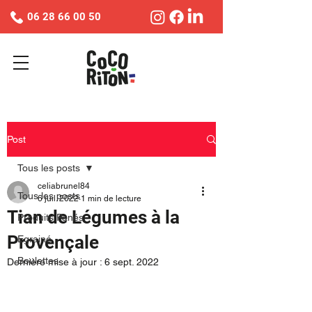
06 28 66 00 50
Post
Tous les posts
celiabrunel84
Tous les posts
6 juil. 2022
1 min de lecture
Tian de Légumes à la
Produits Panés
Provençale
Egrainé
Boulettes
Dernière mise à jour :
6 sept. 2022