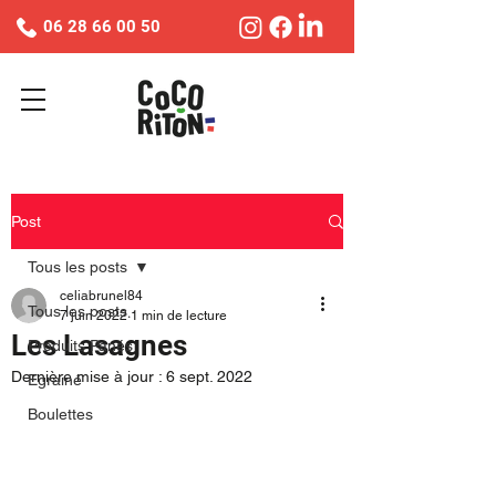
06 28 66 00 50
Post
Tous les posts
celiabrunel84
Tous les posts
7 juin 2022
1 min de lecture
Les Lasagnes
Produits Panés
Dernière mise à jour :
6 sept. 2022
Egrainé
Boulettes