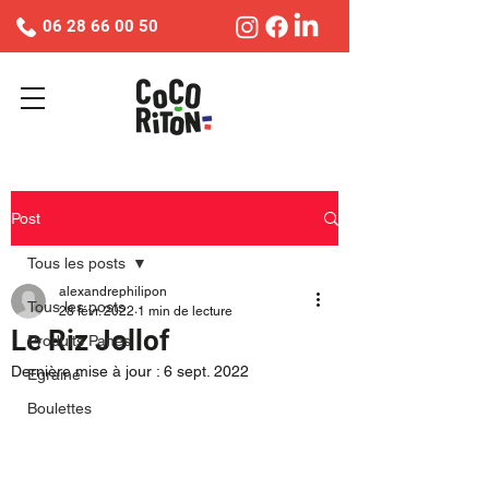
06 28 66 00 50
Post
Tous les posts
alexandrephilipon
Tous les posts
28 févr. 2022
1 min de lecture
Le Riz Jollof
Produits Panés
Dernière mise à jour :
6 sept. 2022
Egrainé
Boulettes