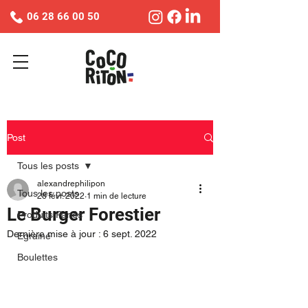
06 28 66 00 50
Post
Tous les posts
alexandrephilipon
Tous les posts
28 févr. 2022
1 min de lecture
Le Burger Forestier
Produits Panés
Dernière mise à jour :
6 sept. 2022
Egrainé
Boulettes