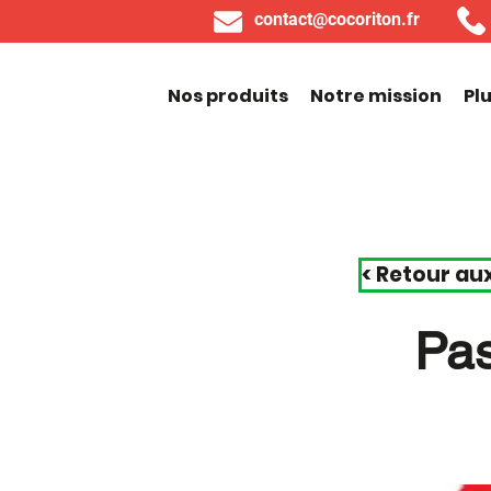
contact@cocoriton.fr
Nos produits
Notre mission
Pl
< Retour au
Pas