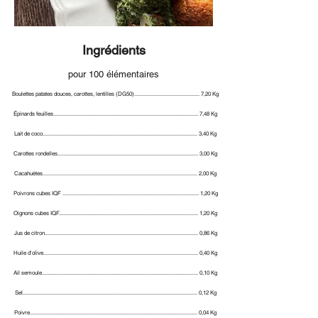
Ingrédients
pour 100 élémentaires
Boulettes patates douces, carottes, lentilles (DG50).............................................. 7,20 Kg
Épinards feuilles...................................................................................................... 7,48 Kg
Lait de coco............................................................................................................. 3,40 Kg
Carottes rondelles................................................................................................... 3,00 Kg
Cacahuètes............................................................................................................. 2,00 Kg
Poivrons cubes IQF ................................................................................................ 1,20 Kg
Oignons cubes IQF.................................................................................................. 1,20 Kg
Jus de citron............................................................................................................ 0,86 Kg
Huile d'olive............................................................................................................. 0,40 Kg
Ail semoule.............................................................................................................. 0,10 Kg
Sel........................................................................................................................... 0,12 Kg
Poivre...................................................................................................................... 0,04 Kg