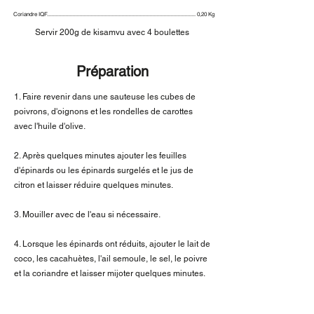
Coriandre IQF.......................................................................................................... 0,20 Kg
Servir 200g de kisamvu avec 4 boulettes
Préparation
1. Faire revenir dans une sauteuse les cubes de
poivrons, d'oignons et les rondelles de carottes
avec l'huile d'olive.
2. Après quelques minutes ajouter les feuilles
d'épinards ou les épinards surgelés et le jus de
citron et laisser réduire quelques minutes.
3. Mouiller avec de l'eau si nécessaire.
4. Lorsque les épinards ont réduits, ajouter le lait de
coco, les cacahuètes, l'ail semoule, le sel, le poivre
et la coriandre et laisser mijoter quelques minutes.
5. Servir avec les boulettes patates douces, carottes