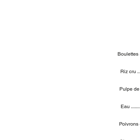
Boulettes à l'
Riz cru ......
Pulpe de tomat
Eau ..........
Poivrons cubes