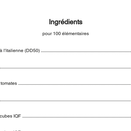
Ingrédients
pour 100 élémentaires
italienne (DD50) .........................................................................
.......................................................................................................
es ............................................................................................
........................................................................................................
 IQF .........................................................................................