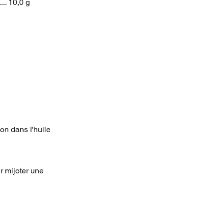
....... 10,0 g
on dans I'huile
er mijoter une