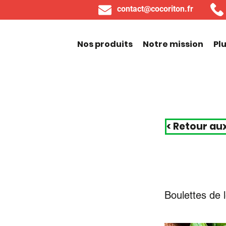
contact@cocoriton.fr
Nos produits
Notre mission
Pl
< Retour au
Boulettes de l