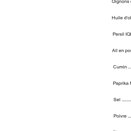
Oignons cubes
Huile d'olive 
Persil IQF ...
Ail en poudre 
Cumin .......
Paprika fumé 
Sel .........
Poivre ......