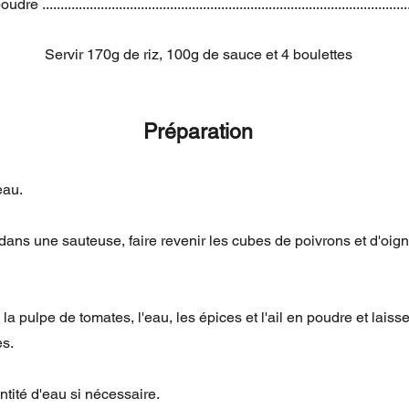
 .................................................................................................
Servir 170g de riz, 100g de sauce et 4 boulettes
Préparation
'eau.
 dans une sauteuse, faire revenir les cubes de poivrons et d'oign
 la pulpe de tomates, l'eau, les épices et l'ail en poudre et laiss
es.
antité d'eau si nécessaire.