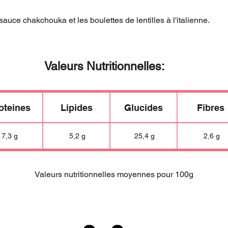
la sauce chakchouka et les boulettes de lentilles à l'italienne.
Valeurs Nutritionnelles:
oteines
Lipides
Glucides
Fibres
7,3 g
5,2 g
25,4 g
2,6 g
Valeurs nutritionnelles moyennes pour 100g