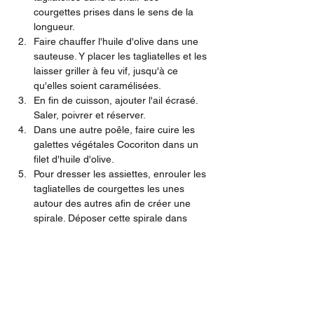
courgettes prises dans le sens de la 
longueur.
Faire chauffer l'huile d'olive dans une 
sauteuse. Y placer les tagliatelles et les 
laisser griller à feu vif, jusqu'à ce 
qu'elles soient caramélisées.
En fin de cuisson, ajouter l'ail écrasé. 
Saler, poivrer et réserver.
Dans une autre poêle, faire cuire les 
galettes végétales Cocoriton dans un 
filet d'huile d'olive.
Pour dresser les assiettes, enrouler les 
tagliatelles de courgettes les unes 
autour des autres afin de créer une 
spirale. Déposer cette spirale dans 
l'assiette à côté de la galette.
Vous pouvez décorer vos assiettes de 
quelques feuilles de menthe qui se 
marieront très bien avec la courgette.