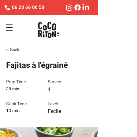
06 28 66 00 50
< Back
Fajitas à l'égrainé
Prep Time:
Serves:
25 min
4
Cook Time:
Level:
10 min
Facile