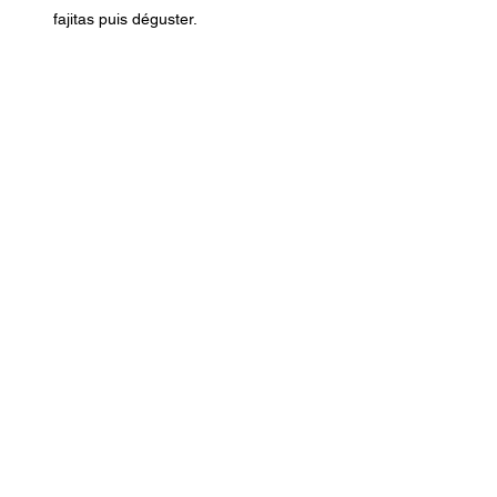
fajitas puis déguster.
Previous
Next
Nous
contacter
Mentions
légales
Cocoriton,
Ferme de la
Tour
02300 Saint-Aubin
Politique de
confidentialit
é