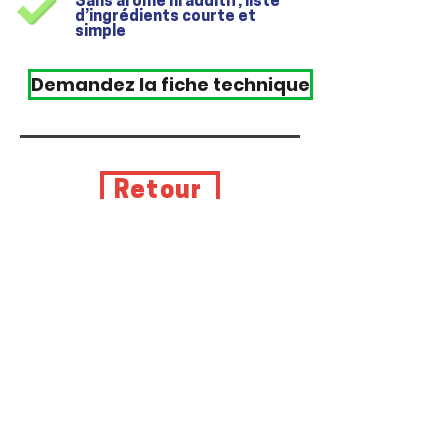
Sans arôme ni additif, liste
d’ingrédients courte et
simple
Demandez la fiche technique
Retour
Nous
contacter
Mentions
légales
Cocoriton,
Ferme de la
Tour
02300 Saint-Aubin
Politique de
confidentialit
é